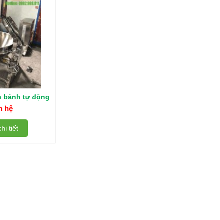
n bánh tự động
n hệ
hi tiết