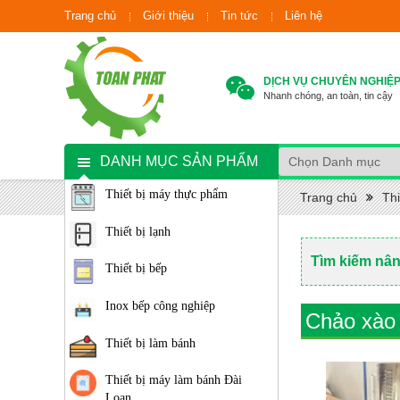
Trang chủ
Giới thiệu
Tin tức
Liên hệ
DỊCH VỤ CHUYÊN NGHIỆ
Nhanh chóng, an toàn, tin cậy
DANH MỤC SẢN PHẨM
Thiết bị máy thực phẩm
Trang chủ
Thi
Thiết bị lạnh
Tìm kiếm nâ
Thiết bị bếp
Inox bếp công nghiệp
Chảo xào
Thiết bị làm bánh
Thiết bị máy làm bánh Đài
Loan