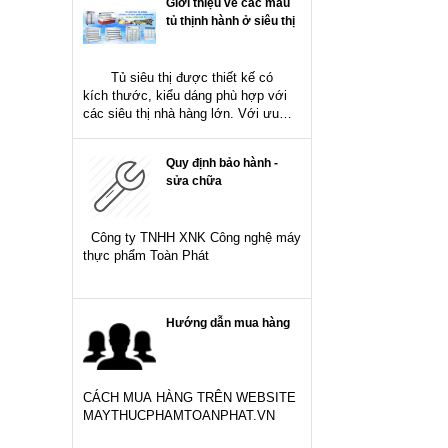
Giới thiệu về các mẫu
Có thể...
tủ thịnh hành ở siêu thị
Tủ siêu thị được thiết kế có
kích thước, kiểu dáng phù hợp với
các siêu thị nhà hàng lớn. Với ưu
điểm không giới hạn chiều dài, đa
dạng mẫu mã khách hàng có thể...
Quy định bảo hành -
sửa chữa
Công ty TNHH XNK Công nghệ máy
thực phẩm Toàn Phát
Hướng dẫn mua hàng
CÁCH MUA HÀNG TRÊN WEBSITE
MAYTHUCPHAMTOANPHAT.VN