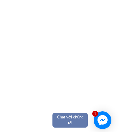
1
Chat với chúng
tôi