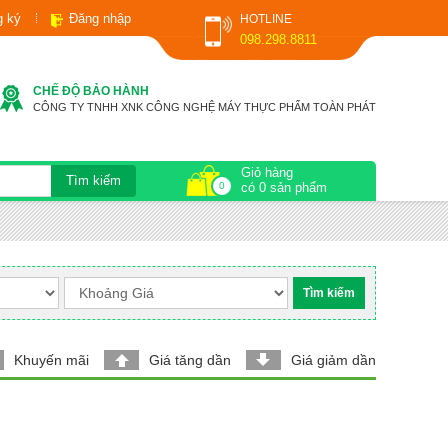
g ký
Đăng nhập
HOTLINE
098.298.8811
CHẾ ĐỘ BẢO HÀNH
CÔNG TY TNHH XNK CÔNG NGHỆ MÁY THỰC PHẨM TOÀN PHÁT
Giỏ hàng
0
có 0 sản phẩm
Khuyến mãi
Giá tăng dần
Giá giảm dần