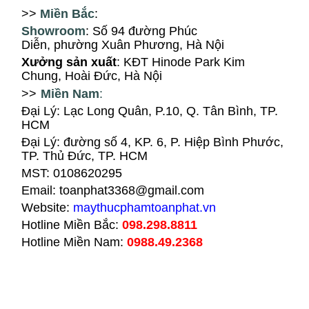
>>
Miền Bắc
:
Showroom
: Số 94
đ
ường Phúc
Diễn, ph
ường Xuân Phương
, Hà Nội
X
ưởng sản xuất
: KĐT Hinode Park Kim
Chung, Hoài Đức, Hà Nội
>>
Miền Nam
:
Đại Lý: Lạc Long Quân, P.10, Q. Tân Bình, TP.
HCM
Đại Lý
:
đường số 4, KP. 6, P. Hiệp Bình Phước,
TP. Thủ Đức, TP. HCM
MST: 0108620295
Email: toanphat3368@gmail.com
Website:
maythucphamtoanphat.vn
Hotline Miền Bắc:
098.298.8811
Hotline Miền Nam:
0988.49.2368