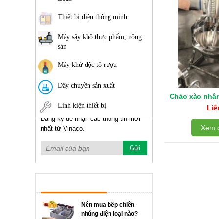
Thiết bị điện thông minh
Máy sấy khô thực phẩm, nông
sản
Máy khử độc tố rượu
Dây chuyền sản xuất
Chảo xào nhâ
Linh kiện thiết bị
Liê
Đăng ký để nhận các thông tin mới
Xem c
nhất từ Vinaco.
TIN TỨC NỔI BẬT
Nên mua bếp chiên
nhúng điện loại nào?