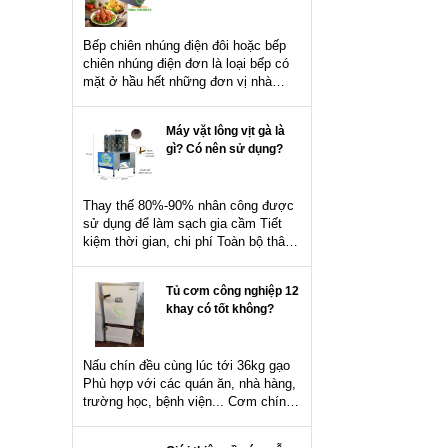
Bếp chiên nhúng điện đôi hoặc bếp
chiên nhúng điện đơn là loại bếp có
mặt ở hầu hết những đơn vị nhà
hàng, quán ăn, siêu thị... Bếp rất
thích hợp để chiên rán thịt viên, xúc
Máy vặt lông vịt gà là
xích, gà...
gì? Có nên sử dụng?
Thay thế 80%-90% nhân công được
sử dụng để làm sạch gia cầm Tiết
kiệm thời gian, chi phí Toàn bộ thân
máy được sản xuất từ inox 201 độ
dày 0.8ly Nhúm vặt được sản xuất
Tủ cơm công nghiệp 12
từ cao su...
khay có tốt không?
Nấu chín đều cùng lúc tới 36kg gạo
Phù hợp với các quán ăn, nhà hàng,
trường học, bệnh viện... Cơm chín
đều và xốp, không bị cháy cạnh như
nồi cơm công nghiệp thông thường