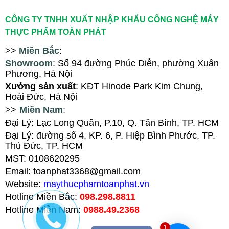
CÔNG TY TNHH XUẤT NHẬP KHẨU CÔNG NGHỆ MÁY
THỰC PHẨM TOÀN PHÁT
>>
Miền Bắc
:
Showroom
: Số 94
đ
ường Phúc Diễn, ph
ường Xuân
Phương
, Hà Nội
X
ưởng sản xuất
: KĐT Hinode Park Kim Chung,
Hoài Đức, Hà Nội
>>
Miền Nam
:
Đại Lý: Lạc Long Quân, P.10, Q. Tân Bình, TP. HCM
Đại Lý
:
đường số 4, KP. 6, P. Hiệp Bình Phước, TP.
Thủ Đức, TP. HCM
MST: 0108620295
Email: toanphat3368@gmail.com
Website:
maythucphamtoanphat.vn
Hotline Miền Bắc:
098.298.8811
Hotline Miền Nam:
0988.49.2368
1