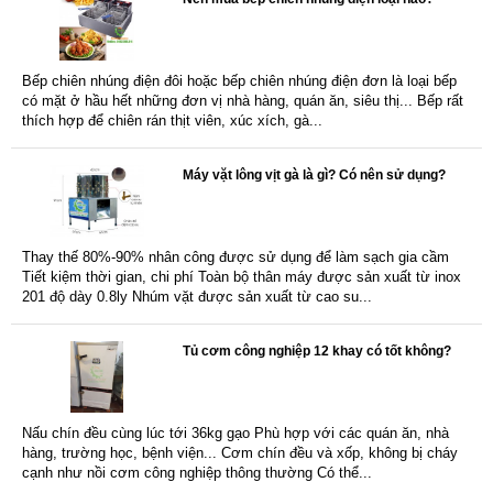
Bếp chiên nhúng điện đôi hoặc bếp chiên nhúng điện đơn là loại bếp
có mặt ở hầu hết những đơn vị nhà hàng, quán ăn, siêu thị... Bếp rất
thích hợp để chiên rán thịt viên, xúc xích, gà...
Máy vặt lông vịt gà là gì? Có nên sử dụng?
Thay thế 80%-90% nhân công được sử dụng để làm sạch gia cầm
Tiết kiệm thời gian, chi phí Toàn bộ thân máy được sản xuất từ inox
201 độ dày 0.8ly Nhúm vặt được sản xuất từ cao su...
Tủ cơm công nghiệp 12 khay có tốt không?
Nấu chín đều cùng lúc tới 36kg gạo Phù hợp với các quán ăn, nhà
hàng, trường học, bệnh viện... Cơm chín đều và xốp, không bị cháy
cạnh như nồi cơm công nghiệp thông thường Có thể...