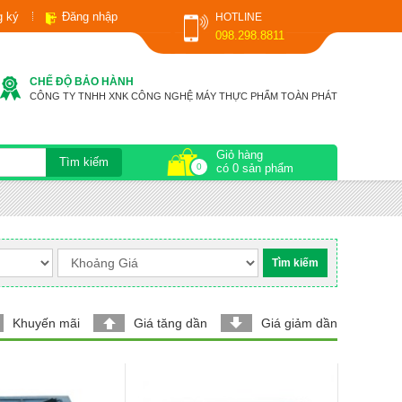
g ký
Đăng nhập
HOTLINE
098.298.8811
CHẾ ĐỘ BẢO HÀNH
CÔNG TY TNHH XNK CÔNG NGHỆ MÁY THỰC PHẨM TOÀN PHÁT
Giỏ hàng
0
có 0 sản phẩm
Khuyến mãi
Giá tăng dần
Giá giảm dần