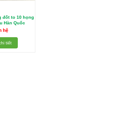
g đốt to 10 họng
̉u Hàn Quốc
n hệ
hi tiết