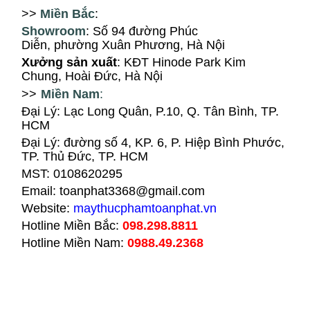
>>
Miền Bắc
:
Showroom
: Số 94
đ
ường Phúc
Diễn, ph
ường Xuân Phương
, Hà Nội
X
ưởng sản xuất
: KĐT Hinode Park Kim
Chung, Hoài Đức, Hà Nội
>>
Miền Nam
:
Đại Lý: Lạc Long Quân, P.10, Q. Tân Bình, TP.
HCM
Đại Lý
:
đường số 4, KP. 6, P. Hiệp Bình Phước,
TP. Thủ Đức, TP. HCM
MST: 0108620295
Email: toanphat3368@gmail.com
Website:
maythucphamtoanphat.vn
Hotline Miền Bắc:
098.298.8811
Hotline Miền Nam:
0988.49.2368