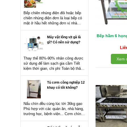
Bếp chiên nhúng điện đôi hoặc bếp
chiên nhúng điện đơn là loại bếp có
mặt ở hầu hết những đơn vị nhà
hàng, quán ăn, siêu thị... Bếp rất
thích hợp để chiên rán thịt viên, xúc
Bếp hầm 6 họng
Máy vặt lông vịt gà là
xích, gà...
gì? Có nên sử dụng?
Liê
Thay thế 80%-90% nhân công được
Xem c
sử dụng để làm sạch gia cầm Tiết
kiệm thời gian, chi phí Toàn bộ thân
máy được sản xuất từ inox 201 độ
dày 0.8ly Nhúm vặt được sản xuất
Tủ cơm công nghiệp 12
từ cao su...
khay có tốt không?
Nấu chín đều cùng lúc tới 36kg gạo
Phù hợp với các quán ăn, nhà hàng,
trường học, bệnh viện... Cơm chín
đều và xốp, không bị cháy cạnh như
nồi cơm công nghiệp thông thường