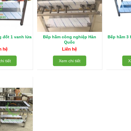
 đốt 1 vanh lửa
Bếp hầm công nghiệp Hàn
Bếp hầm 3 
Quốc
n hệ
Liên hệ
hi tiết
Xem chi tiết
X