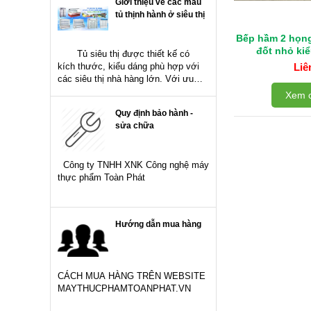
Giới thiệu về các mẫu
Có thể...
tủ thịnh hành ở siêu thị
Bếp hầm 2 họn
đốt nhỏ kiê
Tủ siêu thị được thiết kế có
kích thước, kiểu dáng phù hợp với
Liê
các siêu thị nhà hàng lớn. Với ưu
điểm không giới hạn chiều dài, đa
Xem c
dạng mẫu mã khách hàng có thể...
Quy định bảo hành -
sửa chữa
Công ty TNHH XNK Công nghệ máy
thực phẩm Toàn Phát
Hướng dẫn mua hàng
CÁCH MUA HÀNG TRÊN WEBSITE
MAYTHUCPHAMTOANPHAT.VN