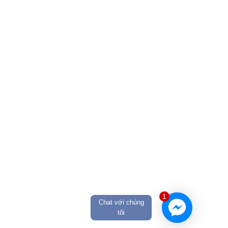
1
Chat với chúng
tôi