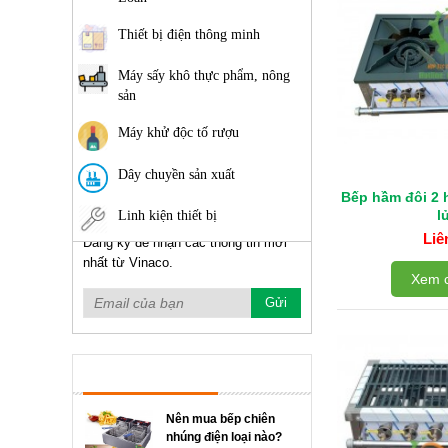
Thiết bị điện thông minh
Máy sấy khô thực phẩm, nông
sản
Máy khử độc tố rượu
Dây chuyền sản xuất
Bếp hầm đôi 2 
l
Linh kiện thiết bị
Liê
Đăng ký để nhận các thông tin mới
nhất từ Vinaco.
Xem c
TIN TỨC NỔI BẬT
Nên mua bếp chiên
nhúng điện loại nào?