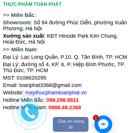
THỰC PHẨM TOÀN PHÁT
>>
Miền Bắc
:
Showroom
: Số 94
đ
ường Phúc Diễn, ph
ường Xuân
Phương
, Hà Nội
X
ưởng sản xuất
: KĐT Hinode Park Kim Chung,
Hoài Đức, Hà Nội
>>
Miền Nam
:
Đại Lý: Lạc Long Quân, P.10, Q. Tân Bình, TP. HCM
Đại Lý
:
đường số 4, KP. 6, P. Hiệp Bình Phước, TP.
Thủ Đức, TP. HCM
MST: 0108620295
Email: toanphat3368@gmail.com
Website:
maythucphamtoanphat.vn
Hotline Miền Bắc:
098.298.8811
Hotline Miền Nam:
0988.49.2368
1
Chat với chúng
tôi