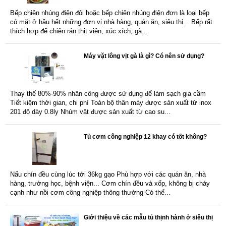
Bếp chiên nhúng điện đôi hoặc bếp chiên nhúng điện đơn là loại bếp
có mặt ở hầu hết những đơn vị nhà hàng, quán ăn, siêu thị... Bếp rất
thích hợp để chiên rán thịt viên, xúc xích, gà...
Máy vặt lông vịt gà là gì? Có nên sử dụng?
Thay thế 80%-90% nhân công được sử dụng để làm sạch gia cầm
Tiết kiệm thời gian, chi phí Toàn bộ thân máy được sản xuất từ inox
201 độ dày 0.8ly Nhúm vặt được sản xuất từ cao su...
Tủ cơm công nghiệp 12 khay có tốt không?
Nấu chín đều cùng lúc tới 36kg gạo Phù hợp với các quán ăn, nhà
hàng, trường học, bệnh viện... Cơm chín đều và xốp, không bị cháy
cạnh như nồi cơm công nghiệp thông thường Có thể...
Giới thiệu về các mẫu tủ thịnh hành ở siêu thị