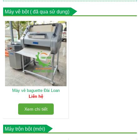
Máy vê bột ( đã qua sử dụng)
Máy vê baguette Đài Loan
Liên hệ
Xem chi tiết
Máy trộn bột (mới)