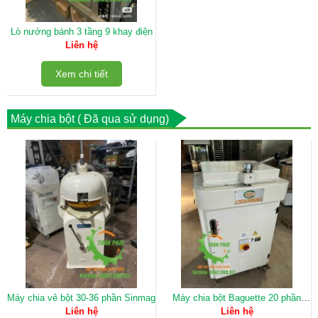
Lò nướng bánh 3 tầng 9 khay điện
Liên hệ
Xem chi tiết
Máy chia bột ( Đã qua sử dụng)
Máy chia vê bột 30-36 phần Sinmag
Máy chia bột Baguette 20 phần
Chanmag
Liên hệ
Liên hệ