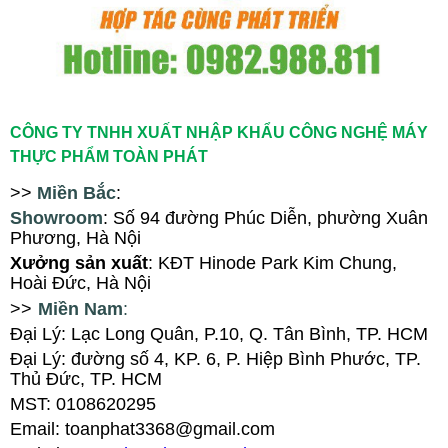
CÔNG TY TNHH XUẤT NHẬP KHẨU CÔNG NGHỆ MÁY
THỰC PHẨM TOÀN PHÁT
>>
Miền Bắc
:
Showroom
: Số 94
đ
ường Phúc Diễn, ph
ường Xuân
Phương
, Hà Nội
X
ưởng sản xuất
: KĐT Hinode Park Kim Chung,
Hoài Đức, Hà Nội
>>
Miền Nam
:
Đại Lý: Lạc Long Quân, P.10, Q. Tân Bình, TP. HCM
Đại Lý
:
đường số 4, KP. 6, P. Hiệp Bình Phước, TP.
Thủ Đức, TP. HCM
MST: 0108620295
Email: toanphat3368@gmail.com