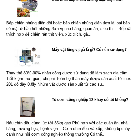
Bếp chiên nhúng điện đôi hoặc bếp chiên nhúng điện đơn là loại bếp
có mặt ở hầu hết những đơn vị nhà hàng, quán ăn, siêu thị... Bếp rất
thích hợp để chiên rán thịt viên, xúc xích, gà...
Máy vặt lông vịt gà là gì? Có nên sử dụng?
Thay thế 80%-90% nhân công được sử dụng để làm sạch gia cầm
Tiết kiệm thời gian, chi phí Toàn bộ thân máy được sản xuất từ inox
201 độ dày 0.8ly Nhúm vặt được sản xuất từ cao su...
Tủ cơm công nghiệp 12 khay có tốt không?
Nấu chín đều cùng lúc tới 36kg gạo Phù hợp với các quán ăn, nhà
hàng, trường học, bệnh viện... Cơm chín đều và xốp, không bị cháy
cạnh như nồi cơm công nghiệp thông thường Có thể...