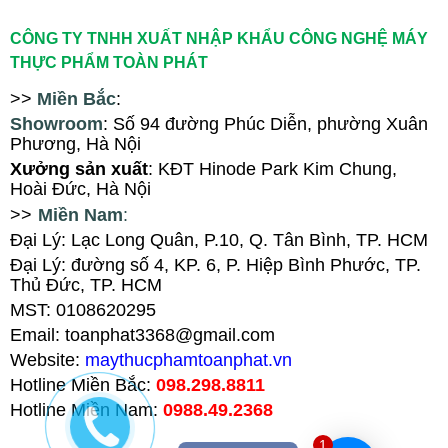
CÔNG TY TNHH XUẤT NHẬP KHẨU CÔNG NGHỆ MÁY
THỰC PHẨM TOÀN PHÁT
>>
Miền Bắc
:
Showroom
: Số 94
đ
ường Phúc Diễn, ph
ường Xuân
Phương
, Hà Nội
X
ưởng sản xuất
: KĐT Hinode Park Kim Chung,
Hoài Đức, Hà Nội
>>
Miền Nam
:
Đại Lý: Lạc Long Quân, P.10, Q. Tân Bình, TP. HCM
Đại Lý
:
đường số 4, KP. 6, P. Hiệp Bình Phước, TP.
Thủ Đức, TP. HCM
MST: 0108620295
Email: toanphat3368@gmail.com
Website:
maythucphamtoanphat.vn
Hotline Miền Bắc:
098.298.8811
Hotline Miền Nam:
0988.49.2368
1