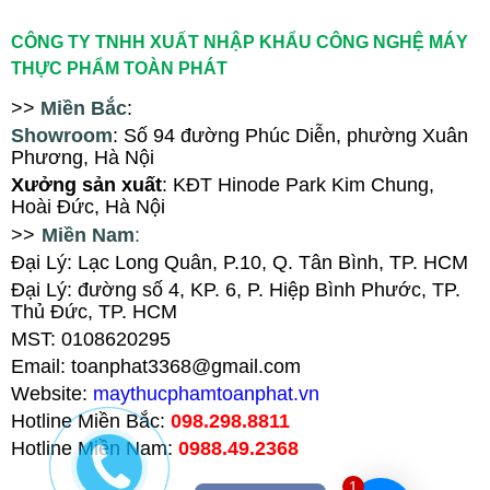
CÔNG TY TNHH XUẤT NHẬP KHẨU CÔNG NGHỆ MÁY
THỰC PHẨM TOÀN PHÁT
>>
Miền Bắc
:
Showroom
: Số 94
đ
ường Phúc Diễn, ph
ường Xuân
Phương
, Hà Nội
X
ưởng sản xuất
: KĐT Hinode Park Kim Chung,
Hoài Đức, Hà Nội
>>
Miền Nam
:
Đại Lý: Lạc Long Quân, P.10, Q. Tân Bình, TP. HCM
Đại Lý
:
đường số 4, KP. 6, P. Hiệp Bình Phước, TP.
Thủ Đức, TP. HCM
MST: 0108620295
Email: toanphat3368@gmail.com
Website:
maythucphamtoanphat.vn
Hotline Miền Bắc:
098.298.8811
Hotline Miền Nam:
0988.49.2368
1