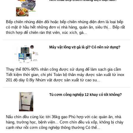
Bếp chiên nhúng điện đôi hoặc bếp chiên nhúng điện đơn là loại bếp
có mặt ở hầu hết những đơn vị nhà hàng, quán ăn, siêu thị... Bếp rất
thích hợp để chiên rán thịt viên, xúc xích, gà...
Máy vặt lông vịt gà là gì? Có nên sử dụng?
Thay thế 80%-90% nhân công được sử dụng để làm sạch gia cầm
Tiết kiệm thời gian, chi phí Toàn bộ thân máy được sản xuất từ inox
201 độ dày 0.8ly Nhúm vặt được sản xuất từ cao su...
Tủ cơm công nghiệp 12 khay có tốt không?
Nấu chín đều cùng lúc tới 36kg gạo Phù hợp với các quán ăn, nhà
hàng, trường học, bệnh viện... Cơm chín đều và xốp, không bị cháy
cạnh như nồi cơm công nghiệp thông thường Có thể...