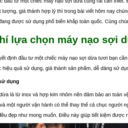
c đầu tư một chiếc máy nạo sợi dừa cũng rất cần thiết.
t lượng, giá thành hợp lý thì trong bài viết hôm nay chún
đang được sử dụng phổ biến khắp toàn quốc. Cùng chún
chí lựa chọn máy nạo sợi 
yết định đầu tư một chiếc máy nạo sợi dừa tươi bạn cần 
 hiệu quả sử dụng, giá thành sản phẩm, dễ dàng sử dụ
 sử dụng
dừa là từ inox và hợp kim nhôm nên đảm bảo an toàn vệ
 và một người vận hành có thể thay thế cả chục người n
ều đẹp như mong muốn. Điều này giúp tiết kiệm được r