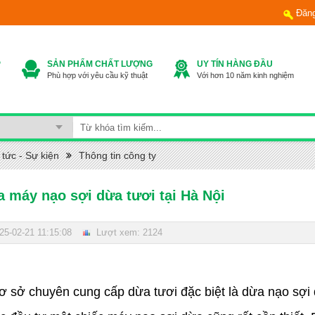
Đăn
P
SẢN PHẨM CHẤT LƯỢNG
UY TÍN HÀNG ĐẦU
Phù hợp với yêu cầu kỹ thuật
Với hơn 10 năm kinh nghiệm
 tức - Sự kiện
Thông tin công ty
a máy nạo sợi dừa tươi tại Hà Nội
25-02-21 11:15:08
Lượt xem: 2124
cơ sở chuyên cung cấp dừa tươi đặc biệt là dừa nạo sợi