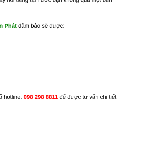
áy nổi tiếng tại nước bạn không qua một bên
n Phát
đảm bảo sẽ được:
 hotline:
098 298 8811
để được tư vấn chi tiết