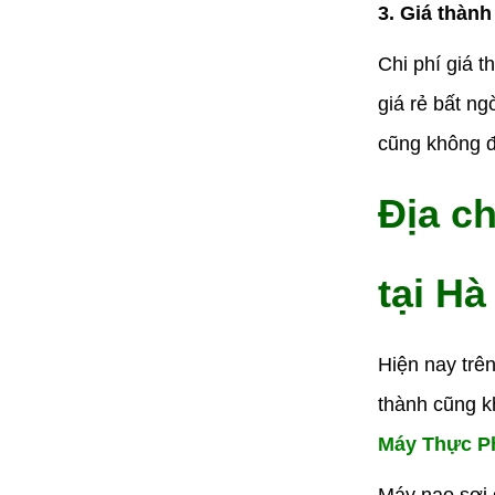
3. Giá thàn
Chi phí giá 
giá rẻ bất ng
cũng không 
Địa ch
tại Hà
Hiện nay trê
thành cũng k
Máy Thực P