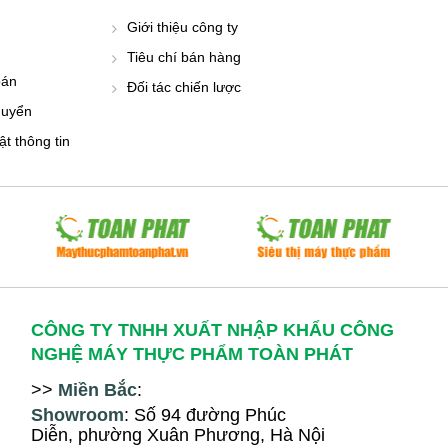
Giới thiệu công ty
Tiêu chí bán hàng
oán
Đối tác chiến lược
huyển
t thông tin
CÔNG TY TNHH XUẤT NHẬP KHẨU CÔNG
NGHỆ MÁY THỰC PHẨM TOÀN PHÁT
>>
Miền Bắc
:
Showroom
: Số 94
đ
ường Phúc
Diễn, ph
ường Xuân Phương
, Hà Nội