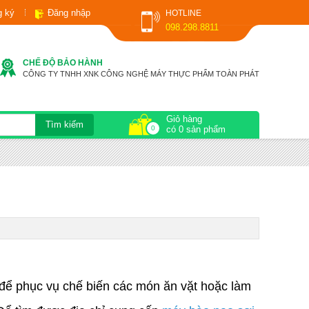
g ký
Đăng nhập
HOTLINE
098.298.8811
CHẾ ĐỘ BẢO HÀNH
CÔNG TY TNHH XNK CÔNG NGHỆ MÁY THỰC PHẨM TOÀN PHÁT
Giỏ hàng
0
có 0 sản phẩm
 để phục vụ chế biến các món ăn vặt hoặc làm