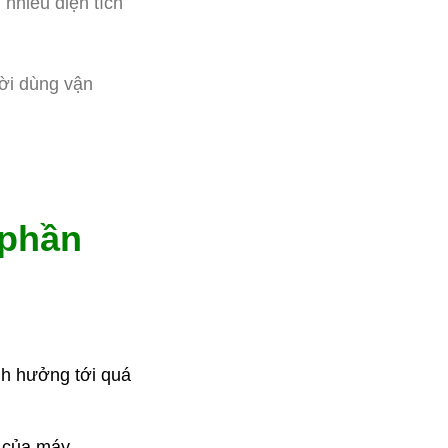
nhiều diện tích
ười dùng vận
 phần
nh hưởng tới quá
 của máy.