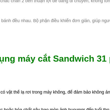
hắc chắn 2 bên thuận lợi dễ dàng di chuyển, không tốn 
t bánh đều nhau. Bộ phận điều khiển đơn giản, giúp ng
 dụng máy cắt Sandwich 31
 có vật thể lạ rơi trong máy không, để đảm bảo không ả
c hoặc hóa chất gây hao mòn ảnh huoưngr đến tuổi thọ