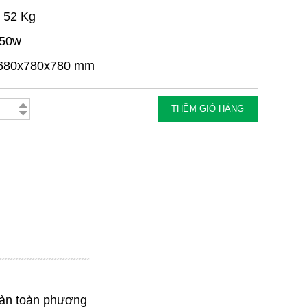
 52 Kg
250w
: 680x780x780 mm
THÊM GIỎ HÀNG
hoàn toàn phương