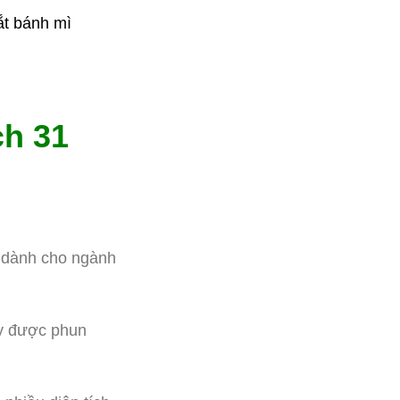
ắt bánh mì
ch 31
n dành cho ngành
áy được phun