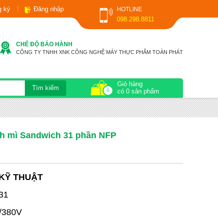
g ký
Đăng nhập
HOTLINE
098.298.8811
CHẾ ĐỘ BẢO HÀNH
CÔNG TY TNHH XNK CÔNG NGHỆ MÁY THỰC PHẨM TOÀN PHÁT
Giỏ hàng
0
có 0 sản phẩm
nh mì Sandwich 31 phần NFP
KỸ THUẬT
31
0/380V