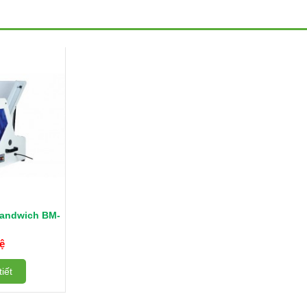
 Sandwich BM-
ệ
iết