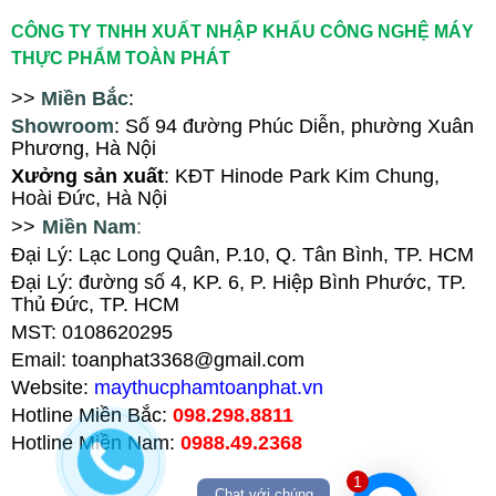
CÔNG TY TNHH XUẤT NHẬP KHẨU CÔNG NGHỆ MÁY
THỰC PHẨM TOÀN PHÁT
>>
Miền Bắc
:
Showroom
: Số 94
đ
ường Phúc Diễn, ph
ường Xuân
Phương
, Hà Nội
X
ưởng sản xuất
: KĐT Hinode Park Kim Chung,
Hoài Đức, Hà Nội
>>
Miền Nam
:
Đại Lý: Lạc Long Quân, P.10, Q. Tân Bình, TP. HCM
Đại Lý
:
đường số 4, KP. 6, P. Hiệp Bình Phước, TP.
Thủ Đức, TP. HCM
MST: 0108620295
Email: toanphat3368@gmail.com
Website:
maythucphamtoanphat.vn
Hotline Miền Bắc:
098.298.8811
Hotline Miền Nam:
0988.49.2368
1
Chat với chúng