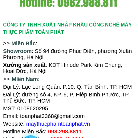
CÔNG TY TNHH XUẤT NHẬP KHẨU CÔNG NGHỆ MÁY
THỰC PHẨM TOÀN PHÁT
>>
Miền Bắc
:
Showroom
: Số 94
đ
ường Phúc Diễn, ph
ường Xuân
Phương
, Hà Nội
X
ưởng sản xuất
: KĐT Hinode Park Kim Chung,
Hoài Đức, Hà Nội
>>
Miền Nam
:
Đại Lý: Lạc Long Quân, P.10, Q. Tân Bình, TP. HCM
Đại Lý
:
đường số 4, KP. 6, P. Hiệp Bình Phước, TP.
Thủ Đức, TP. HCM
MST: 0108620295
Email: toanphat3368@gmail.com
Website:
maythucphamtoanphat.vn
Hotline Miền Bắc:
098.298.8811