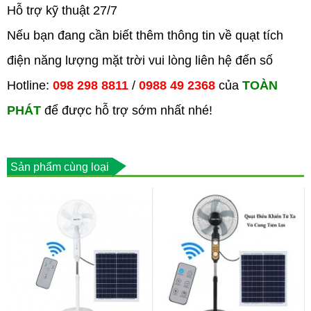
Hỗ trợ kỹ thuật 27/7
Nếu bạn đang cần biết thêm thông tin về quạt tích
điện năng lượng mặt trời vui l
ò
ng li
ê
n hệ đến số
Hotline:
098 298 8811
/
0988 49 2368
của
TOÀN
PHÁT
để được hỗ trợ sớm nhất nhé!
Sản phẩm cùng loại