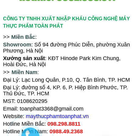
CÔNG TY TNHH XUẤT NHẬP KHẨU CÔNG NGHỆ MÁY
THỰC PHẨM TOÀN PHÁT
>>
Miền Bắc
:
Showroom
: Số 94
đ
ường Phúc Diễn, ph
ường Xuân
Phương
, Hà Nội
X
ưởng sản xuất
: KĐT Hinode Park Kim Chung,
Hoài Đức, Hà Nội
>>
Miền Nam
:
Đại Lý: Lạc Long Quân, P.10, Q. Tân Bình, TP. HCM
Đại Lý
:
đường số 4, KP. 6, P. Hiệp Bình Phước, TP.
Thủ Đức, TP. HCM
MST: 0108620295
Email: toanphat3368@gmail.com
Website:
maythucphamtoanphat.vn
Hotline Miền Bắc:
098.298.8811
Hotline Miền Nam:
0988.49.2368