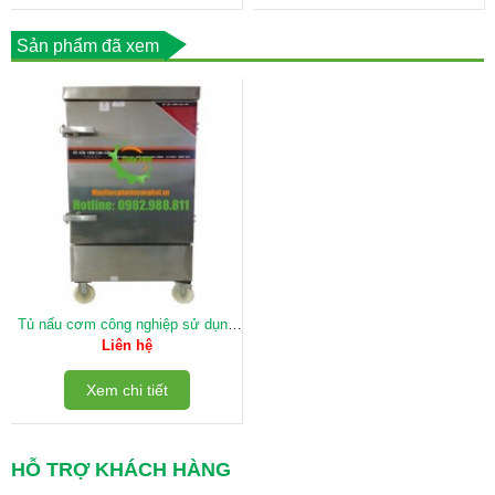
Sản phẩm đã xem
Tủ nấu cơm công nghiệp sử dụng
gas 6 khay
Liên hệ
Xem chi tiết
HỖ TRỢ KHÁCH HÀNG