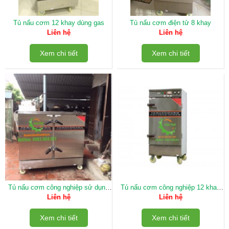
Tủ nấu cơm 12 khay dùng gas
Tủ nấu cơm điện tử 8 khay
Liên hệ
Liên hệ
Xem chi tiết
Xem chi tiết
Tủ nấu cơm công nghiệp sử dụng
Tủ nấu cơm công nghiệp 12 khay
điện 24 khay (có bảng điện tử )
sử dụng điện
Liên hệ
Liên hệ
Xem chi tiết
Xem chi tiết