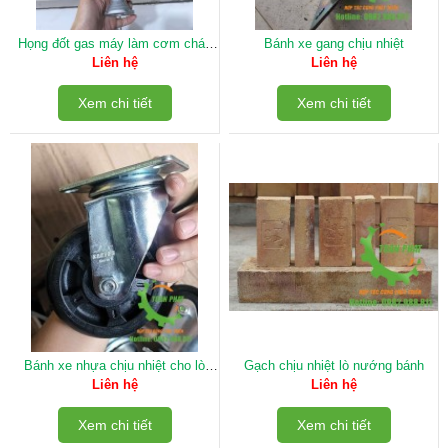
Họng đốt gas máy làm cơm cháy
Bánh xe gang chịu nhiệt
kẹp
Liên hệ
Liên hệ
Xem chi tiết
Xem chi tiết
Bánh xe nhựa chịu nhiệt cho lò
Gạch chịu nhiệt lò nướng bánh
nướng bánh mì
Liên hệ
Liên hệ
Xem chi tiết
Xem chi tiết