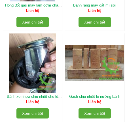
Họng đốt gas máy làm cơm cháy
Bánh răng máy cắt mì sợi
kẹp
Liên hệ
Liên hệ
Xem chi tiết
Xem chi tiết
Bánh xe nhựa chịu nhiệt cho lò
Gạch chịu nhiệt lò nướng bánh
nướng bánh mì
Liên hệ
Liên hệ
Xem chi tiết
Xem chi tiết