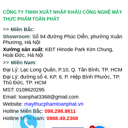
CÔNG TY TNHH XUẤT NHẬP KHẨU CÔNG NGHỆ MÁY
THỰC PHẨM TOÀN PHÁT
>>
Miền Bắc
:
Showroom
: Số 94
đ
ường Phúc Diễn, ph
ường Xuân
Phương
, Hà Nội
X
ưởng sản xuất
: KĐT Hinode Park Kim Chung,
Hoài Đức, Hà Nội
>>
Miền Nam
:
Đại Lý: Lạc Long Quân, P.10, Q. Tân Bình, TP. HCM
Đại Lý
:
đường số 4, KP. 6, P. Hiệp Bình Phước, TP.
Thủ Đức, TP. HCM
MST: 0108620295
Email: toanphat3368@gmail.com
Website:
maythucphamtoanphat.vn
Hotline Miền Bắc:
098.298.8811
Hotline Miền Nam:
0988.49.2368