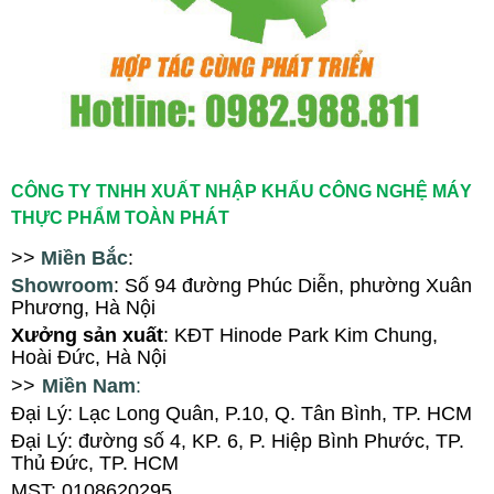
CÔNG TY TNHH XUẤT NHẬP KHẨU CÔNG NGHỆ MÁY
THỰC PHẨM TOÀN PHÁT
>>
Miền Bắc
:
Showroom
: Số 94
đ
ường Phúc Diễn, ph
ường Xuân
Phương
, Hà Nội
X
ưởng sản xuất
: KĐT Hinode Park Kim Chung,
Hoài Đức, Hà Nội
>>
Miền Nam
:
Đại Lý: Lạc Long Quân, P.10, Q. Tân Bình, TP. HCM
Đại Lý
:
đường số 4, KP. 6, P. Hiệp Bình Phước, TP.
Thủ Đức, TP. HCM
MST: 0108620295