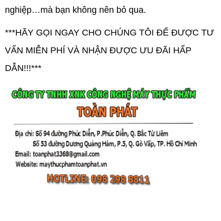
nghiệp…mà bạn không nên bỏ qua.
***HÃY GỌI NGAY CHO CHÚNG TÔI ĐỂ ĐƯỢC TƯ
VẤN MIỄN PHÍ VÀ NHẬN ĐƯỢC ƯU ĐÃI HẤP
DẪN!!!***