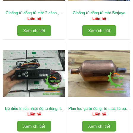
Gioăng tủ đông tủ mát 2 cánh , 3
Gioăng tủ đông tủ mát Berjaya
cánh, 4 cánh, 6 cánh
Liên hệ
Liên hệ
Xem chi tiết
Xem chi tiết
Bộ điều khiển nhiệt độ tủ đông, tủ
Phin lọc ga tủ đông, tủ mát, tủ bánh
mát, kho đông, kho mát
sinh nhật
Liên hệ
Liên hệ
Xem chi tiết
Xem chi tiết