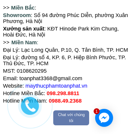
>>
Miền Bắc
:
Showroom
: Số 94
đ
ường Phúc Diễn, ph
ường Xuân
Phương
, Hà Nội
X
ưởng sản xuất
: KĐT Hinode Park Kim Chung,
Hoài Đức, Hà Nội
>>
Miền Nam
:
Đại Lý: Lạc Long Quân, P.10, Q. Tân Bình, TP. HCM
Đại Lý
:
đường số 4, KP. 6, P. Hiệp Bình Phước, TP.
Thủ Đức, TP. HCM
MST: 0108620295
Email: toanphat3368@gmail.com
Website:
maythucphamtoanphat.vn
Hotline Miền Bắc:
098.298.8811
Hotline Miền Nam:
0988.49.2368
1
Chat với chúng
tôi