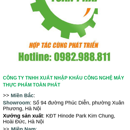
CÔNG TY TNHH XUẤT NHẬP KHẨU CÔNG NGHỆ MÁY
THỰC PHẨM TOÀN PHÁT
>>
Miền Bắc
:
Showroom
: Số 94
đ
ường Phúc Diễn, ph
ường Xuân
Phương
, Hà Nội
X
ưởng sản xuất
: KĐT Hinode Park Kim Chung,
Hoài Đức, Hà Nội
>>
Miền Nam
: