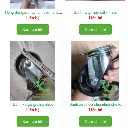
Họng đốt gas máy làm cơm cháy
Bánh răng máy cắt mì sợi
kẹp
Liên hệ
Liên hệ
Xem chi tiết
Xem chi tiết
Bánh xe gang chịu nhiệt
Bánh xe nhựa chịu nhiệt cho lò
nướng bánh mì
Liên hệ
Liên hệ
Xem chi tiết
Xem chi tiết