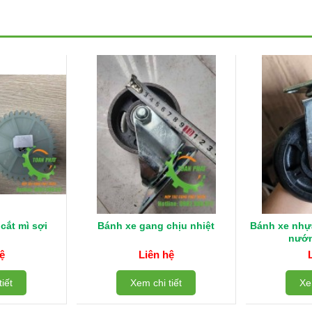
cắt mì sợi
Bánh xe gang chịu nhiệt
Bánh xe nhựa
nướn
ệ
Liên hệ
iết
Xem chi tiết
Xe