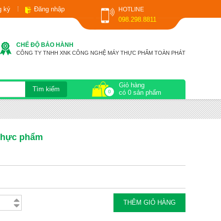
g ký
Đăng nhập
HOTLINE
098.298.8811
CHẾ ĐỘ BẢO HÀNH
CÔNG TY TNHH XNK CÔNG NGHỆ MÁY THỰC PHẨM TOÀN PHÁT
Giỏ hàng
0
có 0 sản phẩm
thực phẩm
THÊM GIỎ HÀNG