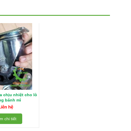
 chịu nhiệt cho lò
g bánh mì
Liên hệ
m chi tiết