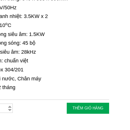
0V/50Hz
anh nhiệt
: 3.5KW x 2
o
110
C
óng siêu âm: 1.5KW
ộng sóng
: 45 bộ
 siêu âm: 28kHz
n: chuẩn việt
nox 304/201
òi nước, Chân máy
2 tháng
THÊM GIỎ HÀNG