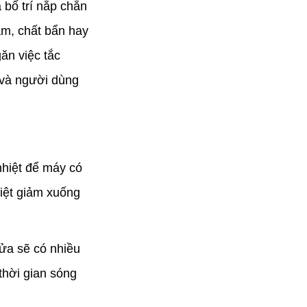
 bố trí nắp chắn
ẩm, chất bẩn hay
ăn việc tắc
 và người dùng
nhiệt để máy có
hiệt giảm xuống
rửa sẽ có nhiều
thời gian sóng