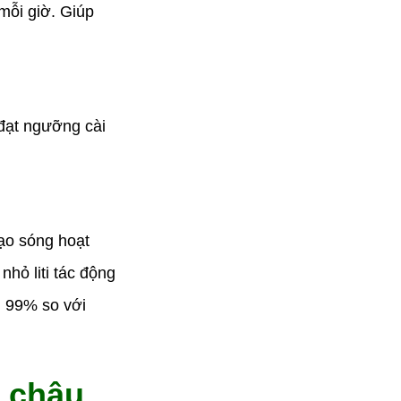
mỗi giờ. Giúp
 đạt ngưỡng cài
.
tạo sóng hoạt
hỏ liti tác động
n 99% so với
 chậu