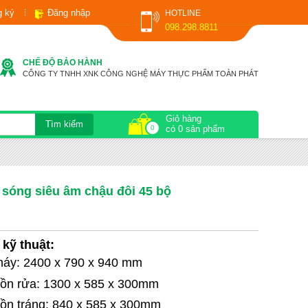
g ký
Đăng nhập
HOTLINE
098.298.8811
CHẾ ĐỘ BẢO HÀNH
CÔNG TY TNHH XNK CÔNG NGHỆ MÁY THỰC PHẨM TOÀN PHÁT
Giỏ hàng
0
có 0 sản phẩm
 sóng siêu âm chậu đôi 45 bộ
kỹ thuật:
máy: 2400 x 790 x 940 mm
bồn rửa: 1300 x 585 x 300mm
bồn tráng: 840 x 585 x 300mm