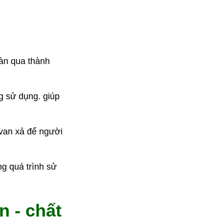
ràn qua thành
g sử dụng. giúp
van xả để người
g quá trình sử
n - chất