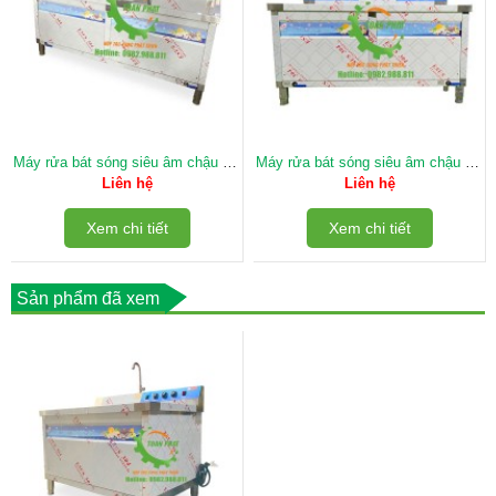
Máy rửa bát sóng siêu âm chậu đôi
Máy rửa bát sóng siêu âm chậu đôi
35 bộ
30 bộ
Liên hệ
Liên hệ
Xem chi tiết
Xem chi tiết
Sản phẩm đã xem