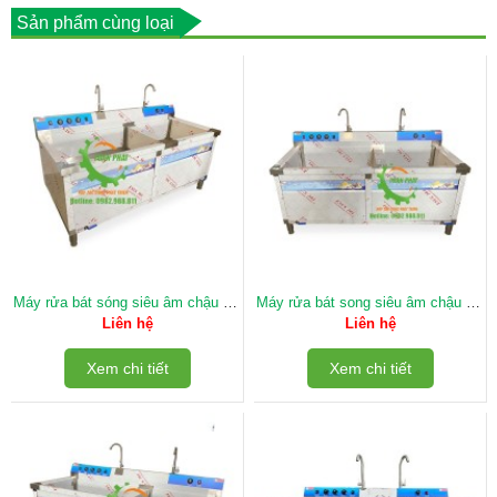
Sản phẩm cùng loại
Máy rửa bát sóng siêu âm chậu đôi
Máy rửa bát song siêu âm chậu đôi
45 bộ
40 bộ
Liên hệ
Liên hệ
Xem chi tiết
Xem chi tiết