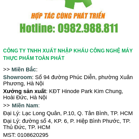
CÔNG TY TNHH XUẤT NHẬP KHẨU CÔNG NGHỆ MÁY
THỰC PHẨM TOÀN PHÁT
>>
Miền Bắc
:
Showroom
: Số 94
đ
ường Phúc Diễn, ph
ường Xuân
Phương
, Hà Nội
X
ưởng sản xuất
: KĐT Hinode Park Kim Chung,
Hoài Đức, Hà Nội
>>
Miền Nam
:
Đại Lý: Lạc Long Quân, P.10, Q. Tân Bình, TP. HCM
Đại Lý
:
đường số 4, KP. 6, P. Hiệp Bình Phước, TP.
Thủ Đức, TP. HCM
MST: 0108620295